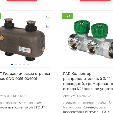
+ 23
T Гидравлическая стрелка
FAR Коллектор
час SDG-0015-004001
распределительный 3/4",
проходной, хромированны
отвода 1/2" плоское уплот
SDG-0015-004001
FK 3821 3412TP
лнительно:
6
Категория:
Диаметр выходов, дюйм:
1/2
ура для котельной STOUT
Категория:
Коллекторы и
коллекторные группы FAR