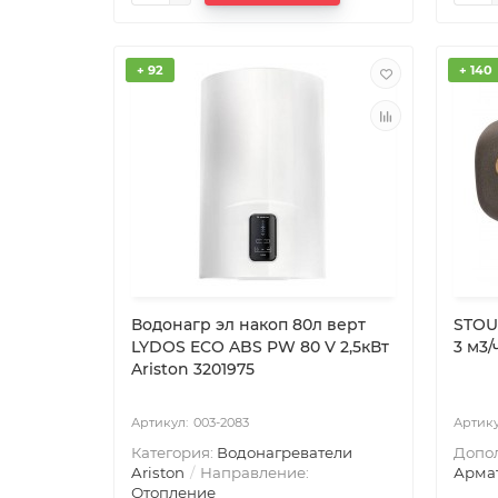
+ 92
+ 140
Водонагр эл накоп 80л верт
STOU
LYDOS ECO ABS PW 80 V 2,5кВт
3 м3/
Ariston 3201975
003-2083
Категория:
Водонагреватели
Допо
Ariston
Направление:
Армат
Отопление