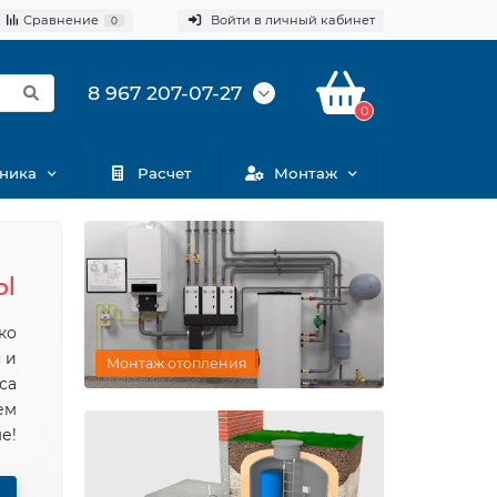
Сравнение
Войти в личный кабинет
0
8 967 207-07-27
0
ника
Расчет
Монтаж
Ы
ко
Монтаж отопления
 и
са
ем
е!