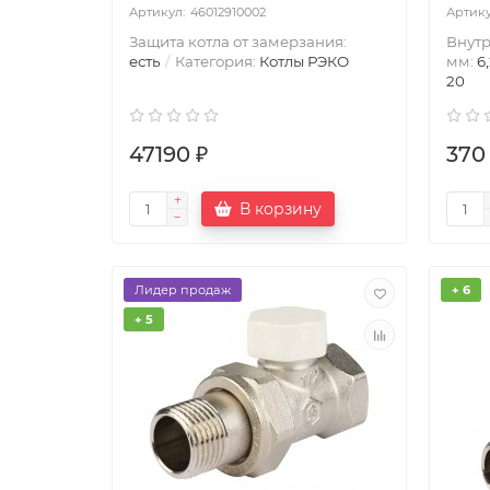
46012910002
Защита котла от замерзания:
Внутр
есть
Категория:
Котлы РЭКО
мм:
6
20
47190 ₽
370
В корзину
Лидер продаж
+ 6
+ 5