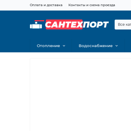
Оплата и доставка
Контакты и схема проезда
Все ка
Отопление
Водоснабжение
СЧЕТ
 монтажа
бходимое
составим
 в нашем
агазине!