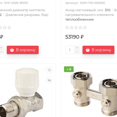
SHF-0026-181015
SWH-1110-000200
енний диаметр ниппеля,
Анод магниевый, мм:
310
В
,2
Давление разрыва, бар:
нагревательного элемента:
теплообменник
 ₽
53190 ₽
В корзину
В корзину
+ 9