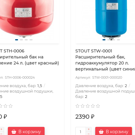
T STH-0006
STOUT STW-0001
ирительный бак на
Расширительный бак,
ение 24 л. (цвет красный)
гидроаккумулятор 20 л.
вертикальный (цвет сини
STH-0006-000024
STW-0001-000020
ние воздуха, бар:
1,5
Давление воздуха, бар:
2
ение воздушной подушки,
Давление воздушной подуш
,5
бар:
2
0 ₽
2390 ₽
В корзину
В корзину