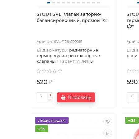
STOUT SVL Клапан запорно-
STOU
балансировочный, прямой 1/2"
терм
1/2"
SVL-1176-000015
Вид арматуры:
радиаторные
Вид 
терморегуляторы и запорные
ради
клапаны
Гарантия, лет:
5
520 ₽
590
В корзину
Лидер продаж
+ 23
+ 14