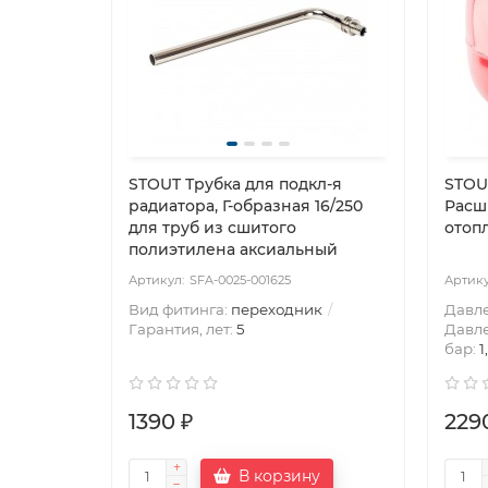
STOUT Трубка для подкл-я
STOU
радиатора, Г-образная 16/250
Расш
для труб из сшитого
отопл
полиэтилена аксиальный
SFA-0025-001625
Вид фитинга:
переходник
Давле
Гарантия, лет:
5
Давл
бар:
1
1390 ₽
229
В корзину