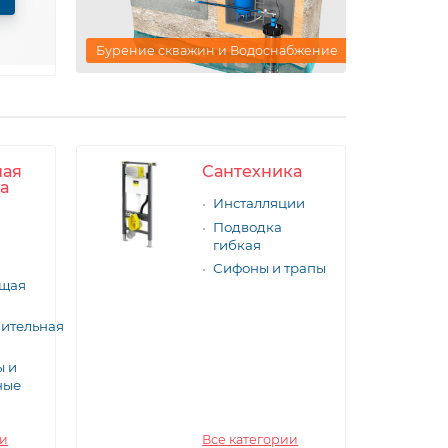
Бурение скважин и Водоснабжение
ная
Сантехника
а
Инсталляции
Подводка
гибкая
Сифоны и трапы
ющая
ительная
ы и
ные
ии
Все категории