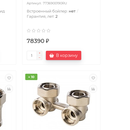
7736900190RU
ид
Встроенный бойлер:
нет
Гарантия, лет:
2
78390 ₽
В корзину
+ 10