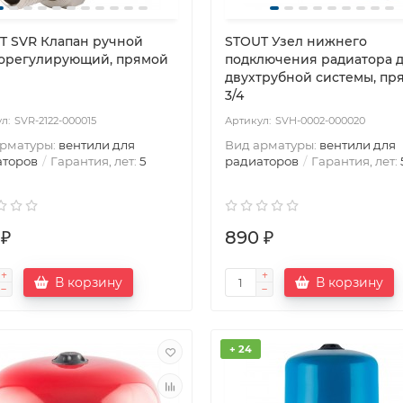
T SVR Клапан ручной
STOUT Узел нижнего
орегулирующий, прямой
подключения радиатора 
двухтрубной системы, пр
3/4
SVR-2122-000015
SVH-0002-000020
арматуры:
вентили для
Вид арматуры:
вентили для
аторов
Гарантия, лет:
5
радиаторов
Гарантия, лет:
 ₽
890 ₽
В корзину
В корзину
+ 24