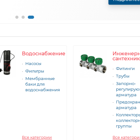
Подробнее
Водоснабжение
Инженер
сантехник
Насосы
Фитинги
Фильтры
Трубы
Мембранные
Запорно-
баки для
регулиру
водоснабжения
арматура
Предохран
арматура
Коллектор
коллектор
группы
Все категории
Все категор