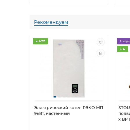
Рекомендуем
+ 472
Лиде
+ 4
Электрический котел РЭКО МП
STOU
9кВт, настенный
подво
х ВР 