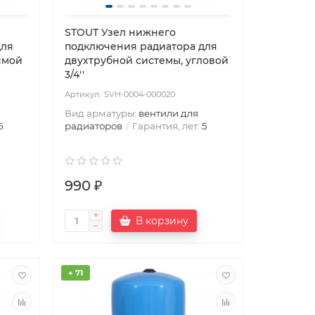
STOUT Узел нижнего
для
подключения радиатора для
ямой
двухтрубной системы, угловой
3/4''
SVH-0004-000020
Вид арматуры:
вентили для
5
радиаторов
Гарантия, лет:
5
990 ₽
В корзину
+ 71