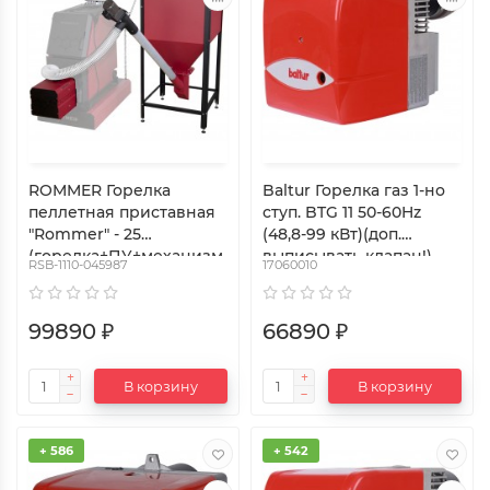
ROMMER Горелка
Baltur Горелка газ 1-но
пеллетная приставная
ступ. BTG 11 50-60Hz
"Rommer" - 25
(48,8-99 кВт)(доп.
(горелка+ПУ+механизм
выписывать клапан!)
RSB-1110-045987
17060010
+бункер200)
99890 ₽
66890 ₽
В корзину
В корзину
+ 586
+ 542