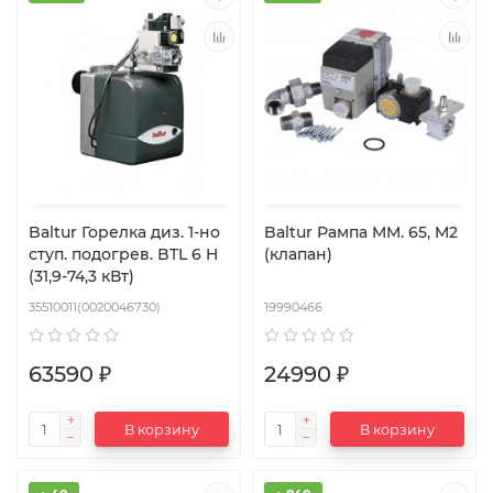
Baltur Горелка диз. 1-но
Baltur Рампа MM. 65, M2
ступ. подогрев. BTL 6 H
(клапан)
(31,9-74,3 кВт)
35510011(0020046730)
19990466
63590 ₽
24990 ₽
В корзину
В корзину