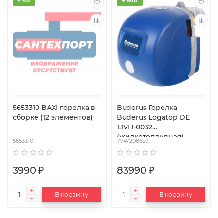
+ 40
+ 840
5653310 BAXI горелка в
Buderus Горелка
сборке (12 элементов)
Buderus Logatop DE
1.1VH-0032
(жидкотопливная)
5653310
7747208629
3990 ₽
83990 ₽
В корзину
В корзину