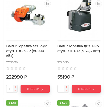
Baltur Горелка газ. 2-ух
Baltur Горелка диз. 1-но
ступ. TBG 35 P (80-410
ступ. BTL 6 (31,9-74,3 кВт)
кВт)
17330010
35510010
222990 ₽
55190 ₽
В корзину
В корзину
+ 638
+ 576