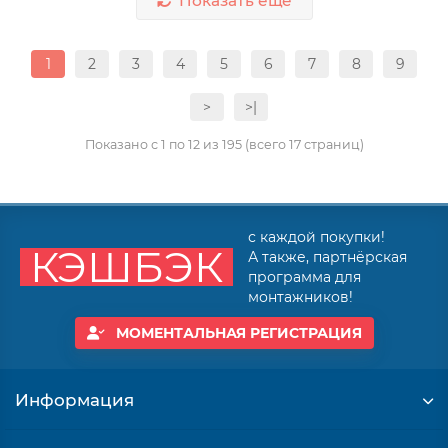
Показать еще
1
2
3
4
5
6
7
8
9
>
>|
Показано с 1 по 12 из 195 (всего 17 страниц)
с каждой покупки!
КЭШБЭК
А также, партнёрская
программа для
монтажников!
МОМЕНТАЛЬНАЯ РЕГИСТРАЦИЯ
Информация