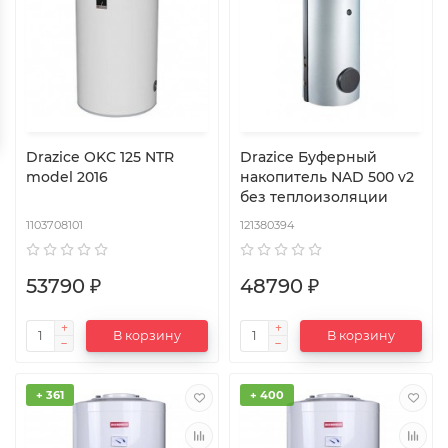
Drazice OKC 125 NTR
Drazice Буферный
model 2016
накопитель NAD 500 v2
без теплоизоляции
1103708101
121380394
53790 ₽
48790 ₽
В корзину
В корзину
+ 361
+ 400