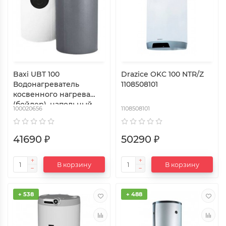
Baxi UBT 100
Drazice OKC 100 NTR/Z
Водонагреватель
1108508101
косвенного нагрева
(бойлер), напольный,
100020656
1108508101
24,2 кВт,
накопительный, с
белым кожухом, из
41690 ₽
50290 ₽
эмалированной стали,
емкостью 100 л
В корзину
В корзину
+ 538
+ 488