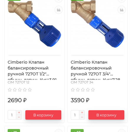
Cimberio Клапан
Cimberio Клапан
балансировочный
балансировочный
ручной 727ОТ 1/2"
ручной 727ОТ 3/4"
обычн. латунь Kvs=3,91
обычн. латунь Kvs=7,28
CIM 727OT 12
CIM 727OT 34
PN20 BB без изм.
PN20 BB без изм.
ниппелей Cimberio
ниппелей Cimberio
2690 ₽
3590 ₽
В корзину
В корзину