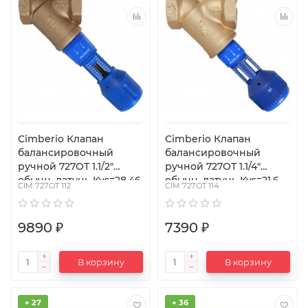
Cimberio Клапан
Cimberio Клапан
балансировочный
балансировочный
ручной 727ОТ 1.1/2"
ручной 727ОТ 1.1/4"
обычн. латунь Kvs=28,46
обычн. латунь Kvs=21,6
CIM 727OT 112
CIM 727OT 114
PN20 BB без изм.
PN20 BB без изм.
ниппелей Cimber
ниппелей Cimberi
9890 ₽
7390 ₽
В корзину
В корзину
+ 27
+ 36