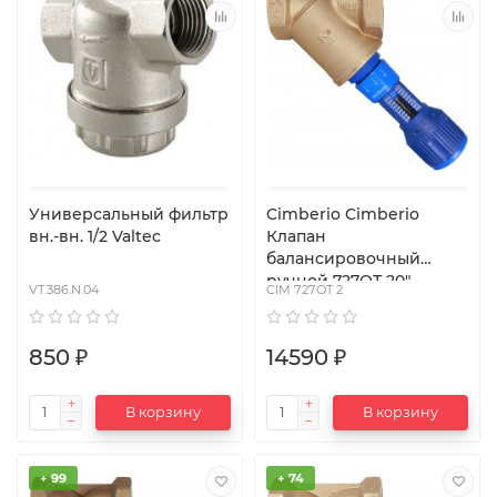
Универсальный фильтр
Cimberio Cimberio
вн.-вн. 1/2 Valtec
Клапан
балансировочный
ручной 727ОТ 20"
VT.386.N.04
CIM 727OT 2
обычн. латунь Kvs=50,52
PN20 BB без изм.
ниппелей Cimberio
850 ₽
14590 ₽
В корзину
В корзину
+ 99
+ 74