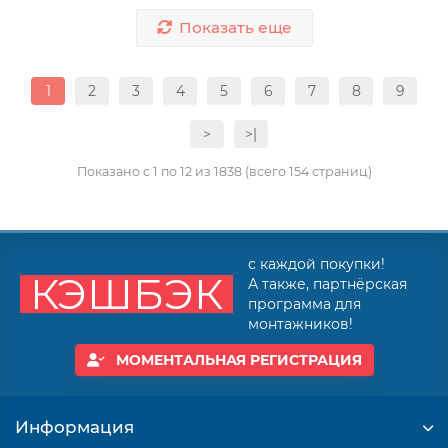
Показать еще
1
2
3
4
5
6
7
8
9
>
>|
Показано с 1 по 12 из 1838 (всего 154 страниц)
с каждой покупки!
КЭШБЭК
А также, партнёрская
программа для
монтажников!
МОМЕНТАЛЬНАЯ РЕГИСТРАЦИЯ
Информация