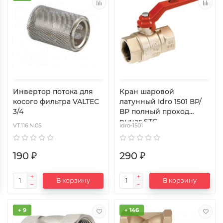
Инвертор потока для
Кран шаровой
косого фильтра VALTEC
латунный Idro 1501 ВР/
3/4
ВР полный проход
рычаг STC
VT.116.N.05
idro-1501
190 ₽
290 ₽
В корзину
В корзину
+ 9
+ 146