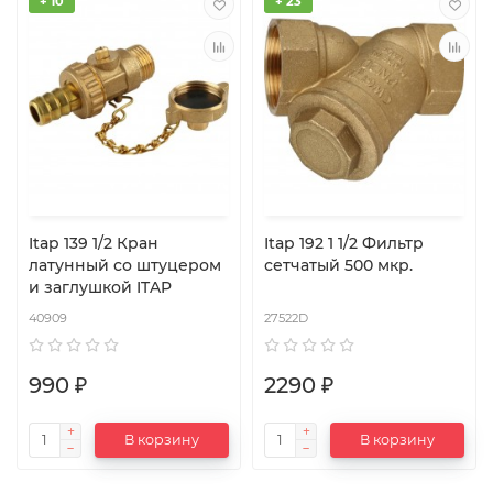
+ 10
+ 23
Itap 139 1/2 Кран
Itap 192 1 1/2 Фильтр
латунный со штуцером
сетчатый 500 мкр.
и заглушкой ITAP
40909
27522D
990 ₽
2290 ₽
В корзину
В корзину