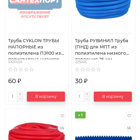
Труба CYKLON ТРУБЫ
Труба РУВИНИЛ Труба
НАПОРНЫЕ из
(ПНД) для МПТ из
полиэтилена ПЭ100 из
полиэтилена низкого
полиэтилена низкого
давления 25 мм,
10011025
22500С
давления 32 мм
отрезок 15 м
60 ₽
30 ₽
В корзину
В корзину
+ 1