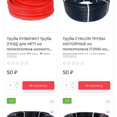
Труба РУВИНИЛ Труба
Труба CYKLON ТРУБЫ
(ПНД) для МПТ из
НАПОРНЫЕ из
полиэтилена низкого
полиэтилена ПЭ100 из
давления 32 мм, бухта
полиэтилена низкого
23200К
100136025
25 м
давления 25 мм
50 ₽
50 ₽
В корзину
В корзину
+ 1
+ 1