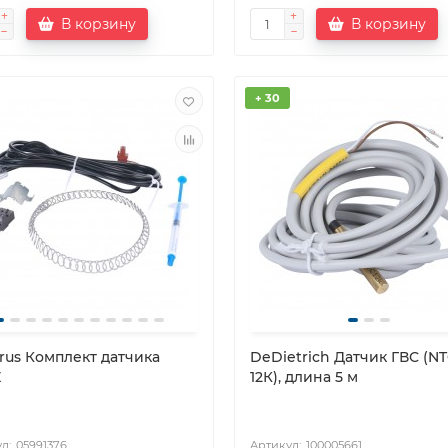
В корзину
В корзину
+ 30
rus Комплект датчика
DeDietrich Датчик ГВС (N
Z
12К), длина 5 м
05991376
100005661