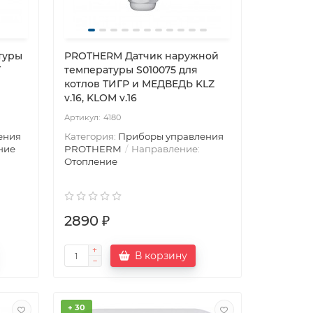
туры
PROTHERM Датчик наружной
T
температуры S010075 для
котлов ТИГР и МЕДВЕДЬ KLZ
v.16, KLOM v.16
4180
ения
Категория:
Приборы управления
ние
PROTHERM
Направление:
Отопление
2890 ₽
В корзину
+ 30