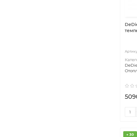
DeDi
темп
Катег
DeDie
Отоп
509
+ 30