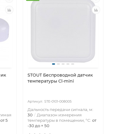
чик
STOUT Беспроводной датчик
температуры Cl-mini
STE-0101-008005
Дальность передачи сигнала, м:
тимая
30
Диапазон измерения
:
от 5
температуры в помещении, °C:
от
-30 до + 50