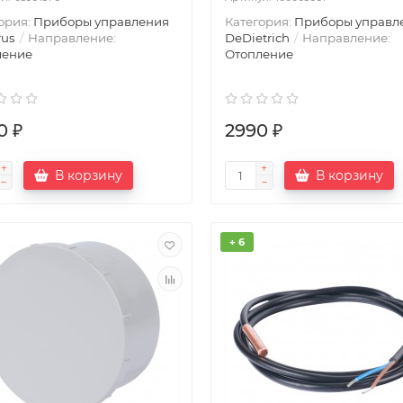
ория:
Приборы управления
Категория:
Приборы управл
rus
Направление:
DeDietrich
Направление:
ление
Отопление
0 ₽
2990 ₽
В корзину
В корзину
+ 6