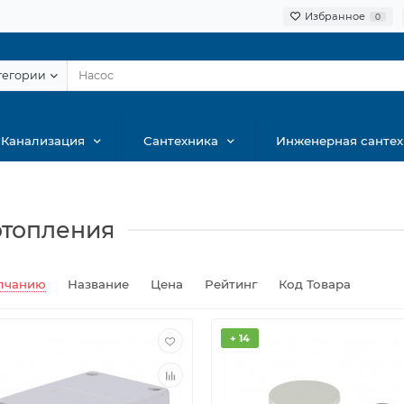
Избранное
0
тегории
Канализация
Сантехника
Инженерная сантех
отопления
лчанию
Название
Цена
Рейтинг
Код Товара
+ 14