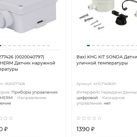
277426 (0020040797)
Baxi KHG KIT SONDA Датч
HERM Датчик наружной
уличной температуры
ературы
0020277426
KHG71406211-
ория:
Приборы управления
Интерфейс передачи данны
THERM
Направление:
цифровой
Каскадное
ление
управление:
нет
0 ₽
1390 ₽