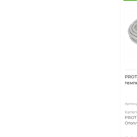
PROT
темп
Катег
PRO
Отоп