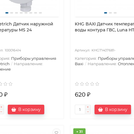
etrich Датчик наружной
KHG BAXI Датчик темпера
ературы MS 24
воды контура ГВС, Luna H
100016414
KHG71407681-
ория:
Приборы управления
Категория:
Приборы управл
trich
Направление:
Baxi
Направление:
Отопле
ление
0 ₽
620 ₽
В корзину
В корзину
+ 31