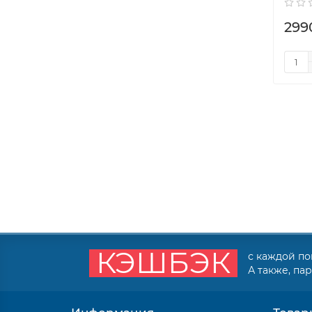
299
КЭШБЭК
с каждой по
А также, па