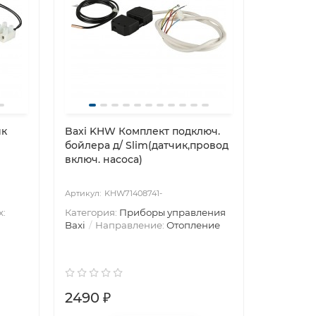
ик
Baxi KHW Комплект подключ.
бойлера д/ Slim(датчик,провод
включ. насоса)
KHW71408741-
х:
Категория:
Приборы управления
Baxi
Направление:
Отопление
2490 ₽