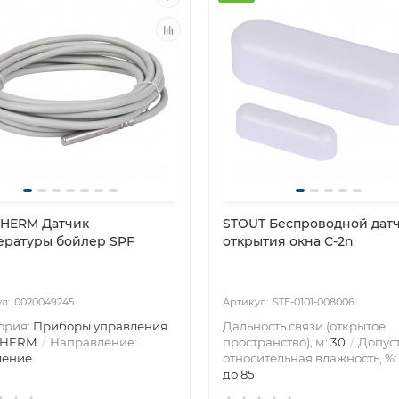
HERM Датчик
STOUT Беспроводной дат
ературы бойлер SPF
открытия окна C-2n
0020049245
STE-0101-008006
ория:
Приборы управления
Дальность связи (открытое
THERM
Направление:
пространство), м:
30
Допус
ление
относительная влажность, %
до 85