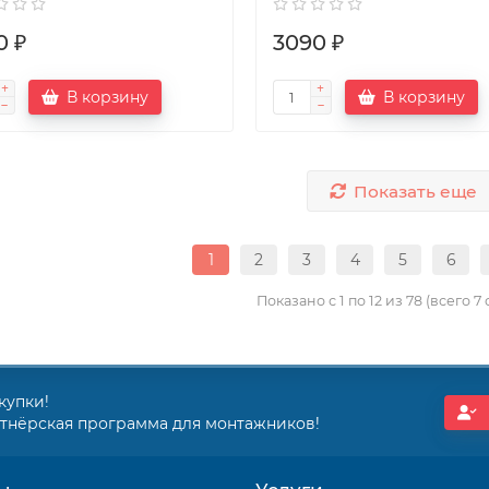
0 ₽
3090 ₽
В корзину
В корзину
Показать еще
1
2
3
4
5
6
Показано с 1 по 12 из 78 (всего 7
купки!
ртнёрская программа для монтажников!