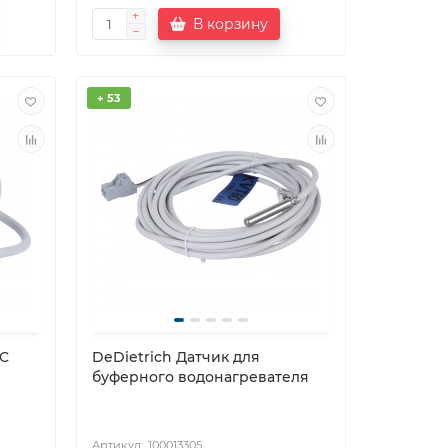
В корзину
+ 53
TC
DeDietrich Датчик для
буферного водонагревателя
100013305