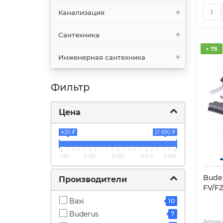
Канализация
Сантехника
+ 75
Инженерная сантехника
Фильтр
Цена
420 ₽
21 690 ₽
420
5 738
11 055
16 373
21 690
Bude
Производители
FV/F
Baxi
10
Buderus
7