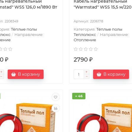
ль нагревательный
Кабель нагревательный
stad" WSS 126,0 м/1890 Вт
"Warmstad" WSS 15,5 м/220
2208349
2206178
ория:
Тёплые полы
Категория:
Тёплые полы
олюкс
Направление:
Теплолюкс
Направление:
ление
Отопление
0 ₽
2790 ₽
В корзину
В корзину
+ 46