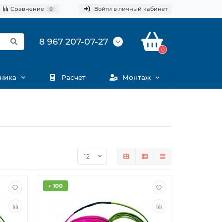
Сравнение
Войти в личный кабинет
0
8 967 207-07-27
0
ника
Расчет
Монтаж
+ 100