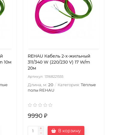
ый
REHAU Кабель 2-х-жильный
/m 10м
311/340 W (220/230 V) 17 W/m
20м
13168221555
лые
Длина, м:
20
Категория:
Тёплые
полы REHAU
9990 ₽
В корзину