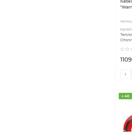
Кабе
"Warm
Катег
Тепл
Отоп
1109
+ 40