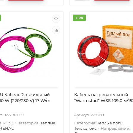
+ 98
U Кабель 2-х-жильный
Кабель нагревательный
10 W (220/230 V) 17 W/m
"Warmstad" WSS 109,0 м/15
12270171100
2206189
, м:
30
Категория:
Тёплые
Категория:
Тёплые полы
 REHAU
Теплолюкс
Направление: