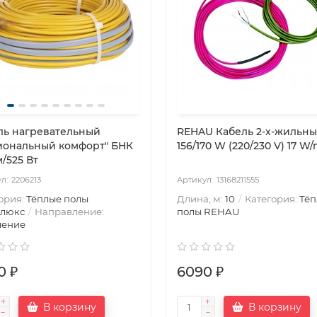
ль нагревательный
REHAU Кабель 2-х-жильн
иональный комфорт" БНК
156/170 W (220/230 V) 17 W
м/525 Вт
2206213
13168211555
ория:
Тёплые полы
Длина, м:
10
Категория:
Тёп
олюкс
Направление:
полы REHAU
ление
0 ₽
6090 ₽
В корзину
В корзину