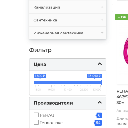
Канализация
+ 136
Сантехника
Инженерная сантехника
Фильтр
Цена
1 890 ₽
33 090 ₽
1 890
9 690
17 490
25 290
33 090
REHA
467/5
30м
Производители
REHAU
6
Длина
Теплолюкс
54
полы