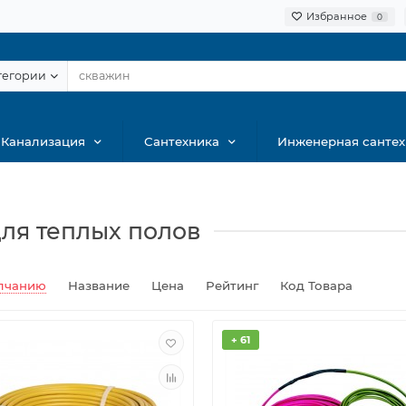
Избранное
0
тегории
Канализация
Сантехника
Инженерная сантех
ля теплых полов
лчанию
Название
Цена
Рейтинг
Код Товара
+ 61