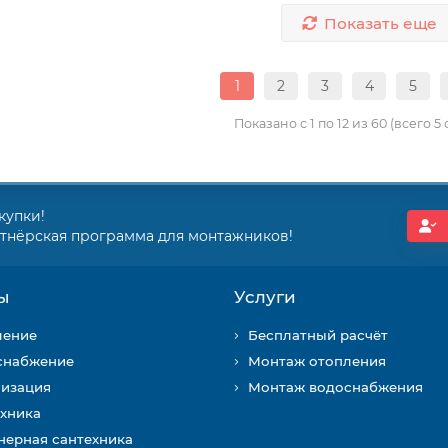
Показать еще
1
2
3
4
5
Показано с 1 по 12 из 60 (всего 5
купки!
ртнёрская программа для монтажников!
ы
Услуги
ление
Бесплатный расчёт
снабжение
Монтаж отопления
лизация
Монтаж водоснабжения
хника
ерная сантехника