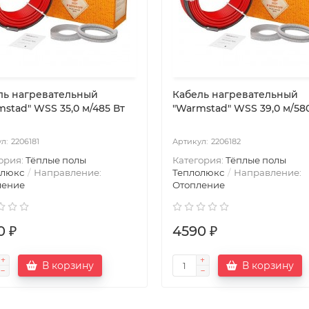
ль нагревательный
Кабель нагревательный
stad" WSS 35,0 м/485 Вт
"Warmstad" WSS 39,0 м/58
2206181
2206182
ория:
Тёплые полы
Категория:
Тёплые полы
олюкс
Направление:
Теплолюкс
Направление:
ление
Отопление
0 ₽
4590 ₽
В корзину
В корзину