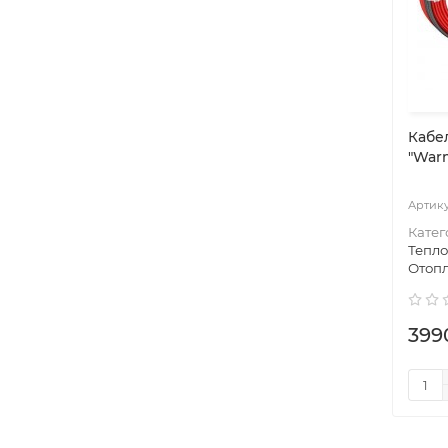
Кабе
"Warm
Катег
Тепл
Отоп
399