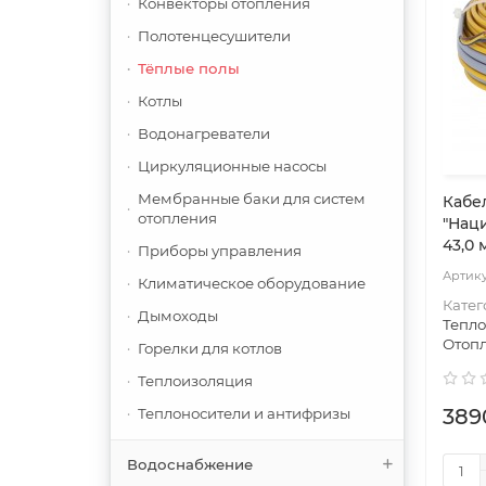
Конвекторы отопления
Полотенцесушители
Тёплые полы
Котлы
Водонагреватели
Циркуляционные насосы
Мембранные баки для систем
Кабе
отопления
"Нац
43,0 
Приборы управления
Климатическое оборудование
Катег
Дымоходы
Тепл
Отоп
Горелки для котлов
Теплоизоляция
389
Теплоносители и антифризы
Водоснабжение