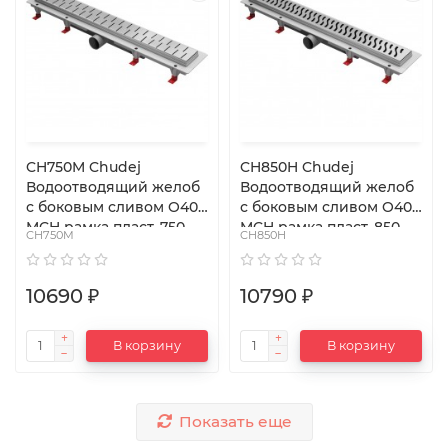
CH750M Chudej
CH850H Chudej
Водоотводящий желоб
Водоотводящий желоб
с боковым сливом O40
с боковым сливом O40
MCH рамка пласт. 750
MCH рамка пласт. 850
CH750M
CH850H
мм G MEDIUM
мм G HARMONY
10690 ₽
10790 ₽
В корзину
В корзину
Показать еще