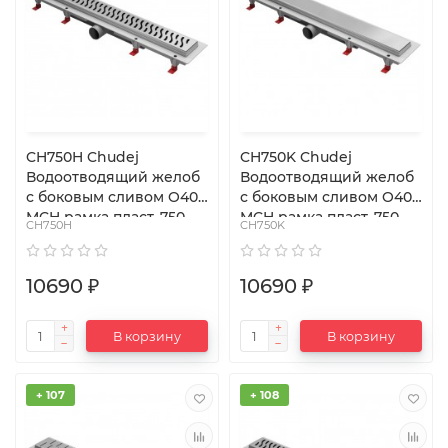
CH750H Chudej
CH750K Chudej
Водоотводящий желоб
Водоотводящий желоб
с боковым сливом O40
с боковым сливом O40
MCH рамка пласт. 750
MCH рамка пласт. 750
CH750H
CH750K
мм G HARMONY
мм G KLASIK
10690 ₽
10690 ₽
В корзину
В корзину
+ 107
+ 108