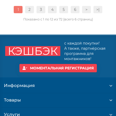
1
2
3
4
5
6
>
>|
Показано с 1 по 12 из 72 (всего 6 страниц)
с каждой покупки!
КЭШБЭК
А также, партнёрская
программа для
монтажников!
МОМЕНТАЛЬНАЯ РЕГИСТРАЦИЯ
Информация
Товары
Услуги