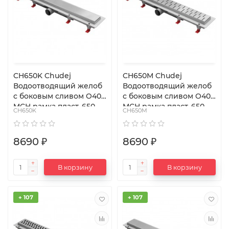
CH650K Chudej
CH650M Chudej
Водоотводящий желоб
Водоотводящий желоб
с боковым сливом O40
с боковым сливом O40
MCH рамка пласт. 650
MCH рамка пласт. 650
CH650K
CH650M
мм G KLASIK
мм G MEDIUM
8690 ₽
8690 ₽
В корзину
В корзину
+ 107
+ 107