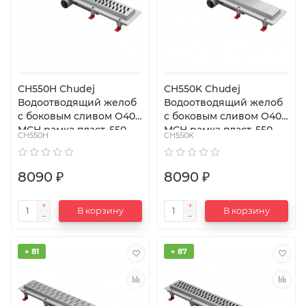
CH550H Chudej
CH550K Chudej
Водоотводящий желоб
Водоотводящий желоб
с боковым сливом O40
с боковым сливом O40
MCH рамка пласт. 550
MCH рамка пласт. 550
CH550H
CH550K
мм G HARMONY
мм G KLASIK
8090 ₽
8090 ₽
В корзину
В корзину
+ 81
+ 87