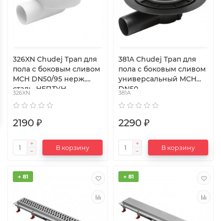
326XN Chudej Трап для
381A Chudej Трап для
пола с боковым сливом
пола с боковым сливом
MCH DN50/95 нерж.
универсальный MCH
сталь–НЕПТУН
DN50
326XN
381A
2190 ₽
2290 ₽
В корзину
В корзину
+ 81
+ 81