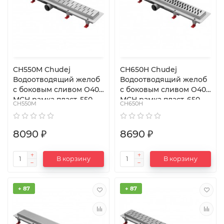
CH550M Chudej
CH650H Chudej
Водоотводящий желоб
Водоотводящий желоб
с боковым сливом O40
с боковым сливом O40
MCH рамка пласт. 550
MCH рамка пласт. 650
CH550M
CH650H
мм G MEDIUM
мм G HARMONY
8090 ₽
8690 ₽
В корзину
В корзину
+ 87
+ 87