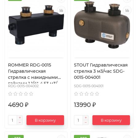
ROMMER RDG-0015
STOUT Гидравлическая
Гидравлическая
стрелка 3 м3/час SDG-
стрелка с накидными
0015-004001
гайками 1 1/4", 4,53 м3/
RDG-0015-004002
SDG-0015-004001
час
4690 ₽
13990 ₽
В корзину
В корзину