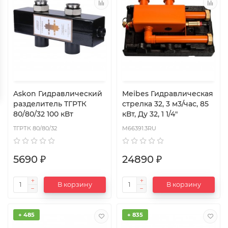
Askon Гидравлический
Meibes Гидравлическая
разделитель ТГРТК
стрелка 32, 3 м3/час, 85
80/80/32 100 кВт
кВт, Ду 32, 1 1/4"
TГРТК 80/80/32
M66391.3RU
5690 ₽
24890 ₽
В корзину
В корзину
+ 485
+ 835