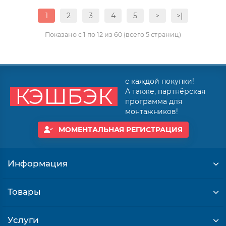
1
2
3
4
5
>
>|
Показано с 1 по 12 из 60 (всего 5 страниц)
с каждой покупки!
КЭШБЭК
А также, партнёрская
программа для
монтажников!
МОМЕНТАЛЬНАЯ РЕГИСТРАЦИЯ
Информация
Товары
Услуги