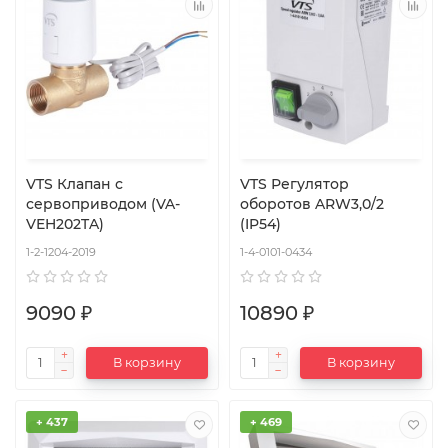
VTS Клапан с
VTS Регулятор
сервоприводом (VA-
оборотов ARW3,0/2
VEH202TA)
(IP54)
1-2-1204-2019
1-4-0101-0434
9090 ₽
10890 ₽
В корзину
В корзину
+ 437
+ 469