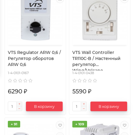
VTS Regulator ARW 0,6 /
VTS Wall Controller
Регулятор оборотов
TR110C-B / Настенный
ARW 0,6
регулятор
Wing/Volcano
1-4-0101-0167
1-4-0101-0438
6290 ₽
5590 ₽
В корзину
В корзину
+ 91
+ 109