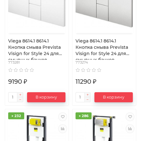
Viega 8614.1 8614.1
Viega 8614.1 8614.1
Кнопка смыва Prevista
Кнопка смыва Prevista
Visign for Style 24 для
Visign for Style 24 для
смывных бачков,
смывных бачков,
773281
773274
пластик, альпийский
пластик, матовый хром
белый
9190 ₽
11290 ₽
В корзину
В корзину
+ 232
+ 286