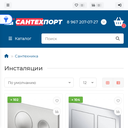
0
0
8 967 207-07-27
0
Каталог
Сантехника
Инсталяции
+ 102
+ 104