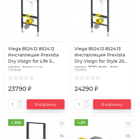
Viega 8524.12 8524.12
Viega 8524.13 8524.13
Инсталляция Prevista
Инсталляция Prevista
Dry Visign for Life 5
Dry Visign for Style 20
хром, длинные
хром, 1120 mm, для
792848
792855
шпильки, 1120 mm, для
подвесных унитазов
подвесных унитазов
23790 ₽
24290 ₽
В корзину
В корзину
+ 202
+ 27