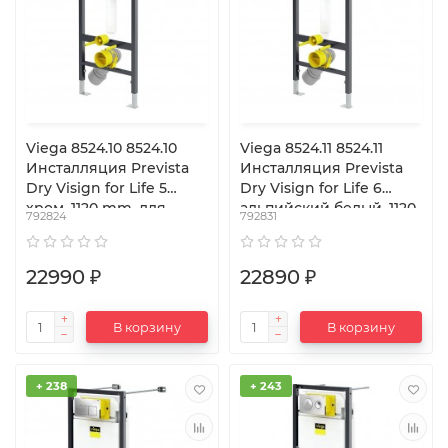
Viega 8524.10 8524.10
Viega 8524.11 8524.11
Инсталляция Prevista
Инсталляция Prevista
Dry Visign for Life 5
Dry Visign for Life 6
хром, 1120 mm, для
альпийский белый, 1120
792824
792831
подвесных унитазов
mm, для подвесных
унитазов
22990 ₽
22890 ₽
В корзину
В корзину
+ 238
+ 243