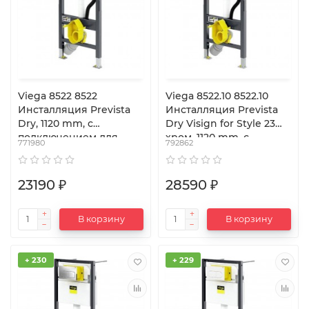
Viega 8522 8522
Viega 8522.10 8522.10
Инсталляция Prevista
Инсталляция Prevista
Dry, 1120 mm, с
Dry Visign for Style 23
подключением для
хром, 1120 mm, с
771980
792862
унитаза-биде
подключением для
унитаза-биде
23190 ₽
28590 ₽
В корзину
В корзину
+ 230
+ 229