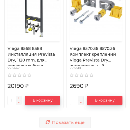
Viega 8568 8568
Viega 8570.36 8570.36
Инсталляция Prevista
Комплект креплений
Dry, 1120 mm, для
Viega Prevista Dry
подвесных биде
универсальный
776442
776619
20190 ₽
2690 ₽
В корзину
В корзину
Показать еще